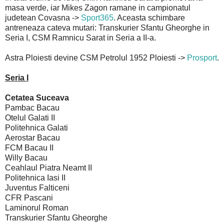
masa verde, iar Mikes Zagon ramane in campionatul
judetean Covasna ->
Sport365
. Aceasta schimbare
antreneaza cateva mutari: Transkurier Sfantu Gheorghe in
Seria I, CSM Ramnicu Sarat in Seria a II-a.
Astra Ploiesti devine CSM Petrolul 1952 Ploiesti ->
Prosport
.
Seria I
Cetatea Suceava
Pambac Bacau
Otelul Galati II
Politehnica Galati
Aerostar Bacau
FCM Bacau II
Willy Bacau
Ceahlaul Piatra Neamt II
Politehnica Iasi II
Juventus Falticeni
CFR Pascani
Laminorul Roman
Transkurier Sfantu Gheorghe