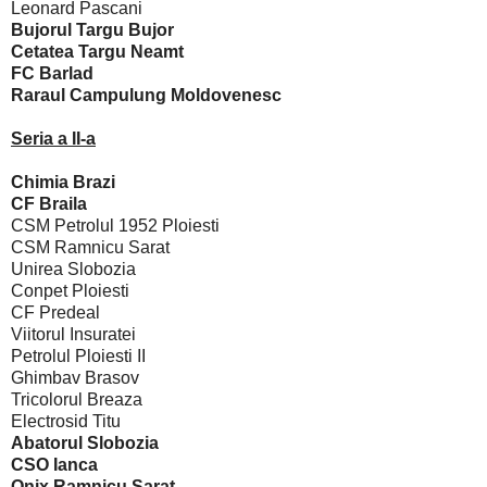
Leonard Pascani
Bujorul Targu Bujor
Cetatea Targu Neamt
FC Barlad
Raraul Campulung Moldovenesc
Seria a II-a
Chimia Brazi
CF Braila
CSM Petrolul 1952 Ploiesti
CSM Ramnicu Sarat
Unirea Slobozia
Conpet Ploiesti
CF Predeal
Viitorul Insuratei
Petrolul Ploiesti II
Ghimbav Brasov
Tricolorul Breaza
Electrosid Titu
Abatorul Slobozia
CSO Ianca
Onix Ramnicu Sarat