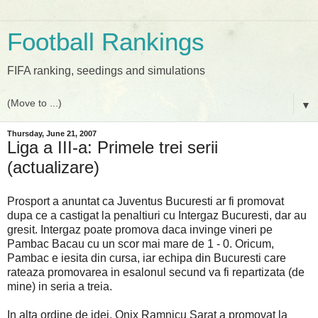
Football Rankings
FIFA ranking, seedings and simulations
▼
Thursday, June 21, 2007
Liga a III-a: Primele trei serii
(actualizare)
Prosport a anuntat ca Juventus Bucuresti ar fi promovat
dupa ce a castigat la penaltiuri cu Intergaz Bucuresti, dar au
gresit. Intergaz poate promova daca invinge vineri pe
Pambac Bacau cu un scor mai mare de 1 - 0. Oricum,
Pambac e iesita din cursa, iar echipa din Bucuresti care
rateaza promovarea in esalonul secund va fi repartizata (de
mine) in seria a treia.
In alta ordine de idei, Onix Ramnicu Sarat a promovat la