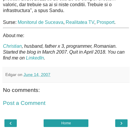
valoric, dar trebuie sa ai si niste conditii. Trebuie si o
infrastructura", a spus Sandu.
Surse:
Monitorul de Suceava
,
Realitatea TV
,
Prosport
.
About me:
Christian
, husband, father x 3, programmer, Romanian.
Started the blog in March 2007. Quit in April 2018. You can
find me on
LinkedIn
.
Edgar
on
June 14, 2007
No comments:
Post a Comment
‹
›
Home